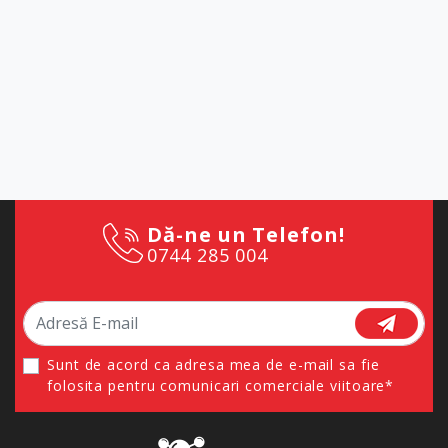
Dă-ne un Telefon!
0744 285 004
Sunt de acord ca adresa mea de e-mail sa fie
folosita pentru comunicari comerciale viitoare*