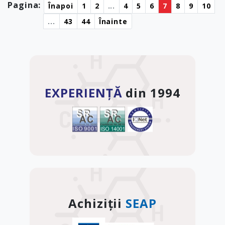
Pagina:
Înapoi
1
2
...
4
5
6
7
8
9
10
...
43
44
Înainte
EXPERIENȚĂ
din 1994
Achiziții
SEAP