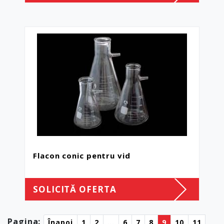
Flacon conic pentru vid
SOLICITĂ OFERTA
Pagina:
Înapoi
1
2
...
6
7
8
9
10
11