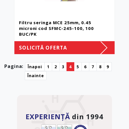
Filtru seringa MCE 25mm, 0.45
microni cod SFMC-245-100, 100
BUC/PK
SOLICITĂ OFERTA
Pagina:
Înapoi
1
2
3
4
5
6
7
8
9
Înainte
EXPERIENȚĂ
din 1994