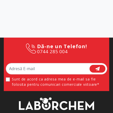
Dă-ne un Telefon!
0744 285 004
Sunt de acord ca adresa mea de e-mail sa fie
folosita pentru comunicari comerciale viitoare*