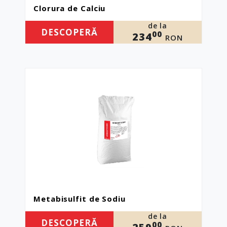
Clorura de Calciu
de la
DESCOPERĂ
00
234
RON
Metabisulfit de Sodiu
de la
DESCOPERĂ
00