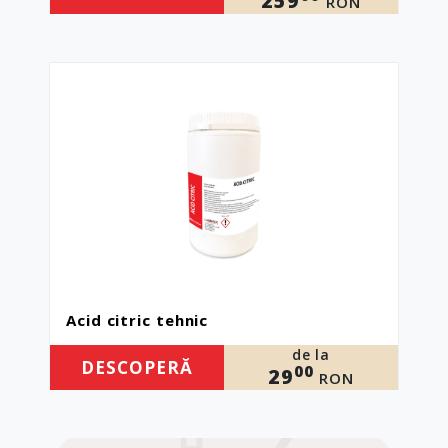
259
RON
Acid citric tehnic
de la
DESCOPERĂ
00
29
RON