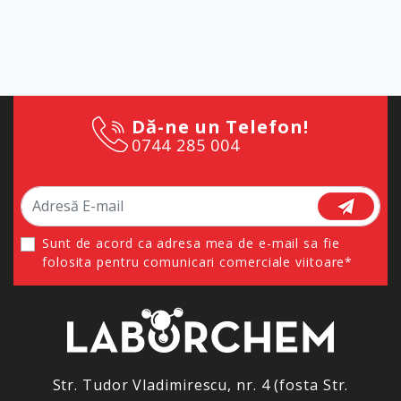
Dă-ne un Telefon!
0744 285 004
Sunt de acord ca adresa mea de e-mail sa fie
folosita pentru comunicari comerciale viitoare*
Str. Tudor Vladimirescu, nr. 4 (fosta Str.