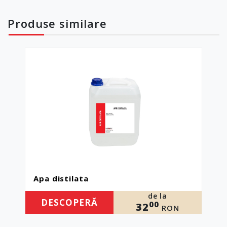
Produse
similare
Apa distilata
de la
DESCOPERĂ
00
32
RON