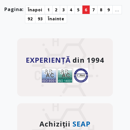
Pagina:
Înapoi
1
2
3
4
5
6
7
8
9
...
92
93
Înainte
EXPERIENȚĂ
din 1994
Achiziții
SEAP