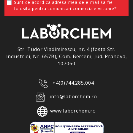
Sunt de acord ca adresa mea de e-mail sa fie
folosita pentru comunicari comerciale viitoare*
Str. Tudor Vladimirescu, nr. 4 (fosta Str.
Industriei, Nr. 657B), Com. Berceni, Jud. Prahova,
107060
+4(0)744.285.004
info@laborchem.ro
www.laborchem.ro